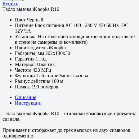
Купить
Табло вызова iKnopka R10
Цвет
Черный
Питание
Блок питания AC 100 - 240 V /50-60 Hz- DC
12V/1A
Установка
На столе при помощи встроенной подставки/
к стене на саморезы (в комплекте)
Производитель
iKnopka
Габариты, мм
202х130х30
Гарантия
1 год
Материал
Пластик
Частота
433 МГц
Функции
Табло-приёмник вызова
Радиус действия
100 м
Память
199 номеров
Описание
Инструкции
Табло вызова iKnopka R10 – стильный компактный приёмник
сигнала.
Принимает и отображает до трёх вызовов из двух символов
одновременно.