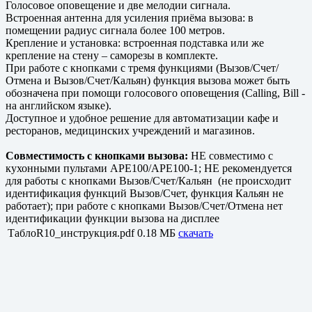
Голосовое оповещение и две мелодии сигнала.
Встроенная антенна для усиления приёма вызова: в
помещении радиус сигнала более 100 метров.
Крепление и установка: встроенная подставка или же
крепление на стену – саморезы в комплекте.
При работе с кнопками с тремя функциями (Вызов/Счет/
Отмена и Вызов/Счет/Кальян) функция вызова может быть
обозначена при помощи голосового оповещения (Calling, Bill -
на английском языке).
Доступное и удобное решение для автоматизации кафе и
ресторанов, медицинских учреждений и магазинов.
Совместимость с кнопками вызова:
НЕ совместимо с
кухонными пультами APE100/APE100-1; НЕ рекомендуется
для работы с кнопками Вызов/Счет/Кальян (не происходит
идентификация функций Вызов/Счет, функция Кальян не
работает); при работе с кнопками Вызов/Счет/Отмена нет
идентификации функции вызова на дисплее
ТаблоR10_инструкция.pdf
0.18 МБ
скачать