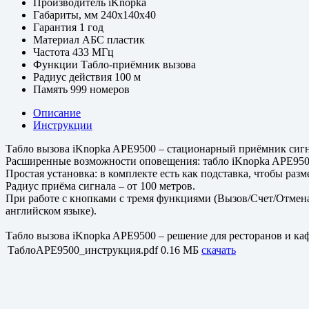
Производитель
iKnopka
Габариты, мм
240х140х40
Гарантия
1 год
Материал
АБС пластик
Частота
433 МГц
Функции
Табло-приёмник вызова
Радиус действия
100 м
Память
999 номеров
Описание
Инструкции
Табло вызова iKnopka APE9500 – стационарный приёмник сигна
Расширенные возможности оповещения: табло iKnopka APE9500 
Простая установка: в комплекте есть как подставка, чтобы разме
Радиус приёма сигнала – от 100 метров.
При работе с кнопками с тремя функциями (Вызов/Счет/Отмена 
английском языке).
Табло вызова iKnopka APE9500 – решение для ресторанов и ка
ТаблоAPE9500_инструкция.pdf
0.16 МБ
скачать