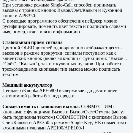
При установке режима Single-Call, способен принимать
вызовы с тройных кнопок Вызов/Счёт/Кальян и Кухонной
кнопки APE350.
С помощью программного обеспечения пейджер можно
русифицировать, поменять цвет текста и подписать словами
имя, номер, отдел и всю информацию.
Стабильный приём сигнала
Цветной OLED дисплей одновременно отображает десять
вызовов в режиме прокрутки: сигналы поступают как с
клиентских кнопок (включая кнопки с функциями: "Вызов",
"Счёт", "Кальян"), так и с кухонных пультов. При работе с
трехкомандными кнопками тип вызова можно подписать
текстом.
Мощный аккумулятор
Пейджер iKnopka APE6800 выдерживает до десяти дней
автономной работы без подзарядки.
Совместимость с кнопками вызова
: СОВМЕСТИМ с
кнопками с функциями Вызов и Вызов/Счет/Отмена (могут
быть подписаны текстом) СОВМЕСТИМ с кнопками Вызов/
Счет/Кальян и APE350 в режиме Single-Key; НЕ совместим с
кухонными пультами APE100/APE100-1