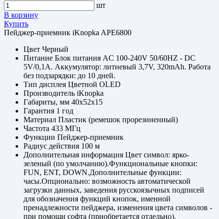
шт
В корзину
Купить
Пейджер-приемник iKnopka APE6800
Цвет
Черный
Питание
Блок питания AC 100-240V 50/60HZ - DC
5V/0,1A. Аккумулятор: литиевый 3,7V, 320mAh. Работа
без подзарядки: до 10 дней.
Тип дисплея
Цветной OLED
Производитель
iKnopka
Габариты, мм
40х52х15
Гарантия
1 год
Материал
Пластик (ремешок прорезиненный)
Частота
433 МГц
Функции
Пейджер-приемник
Радиус действия
100 м
Дополнительная информация
Цвет символ: ярко-
зеленый (по умолчанию).Функциональные кнопки:
FUN, ENT, DOWN.Дополнительные функции:
часы.Опционально: возможность автоматической
загрузки данных, заведения русскоязычных подписей
для обозначения функций кнопок, именной
пренадлежности пейджера, изменения цвета символов -
при помощи софта (приобретается отдельно).